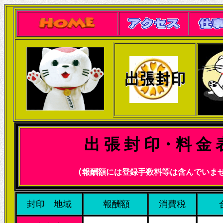
出 張 封 印・料 金 
（
報酬額には登録手数料等は含んでいま
封印 地域
報酬額
消費税