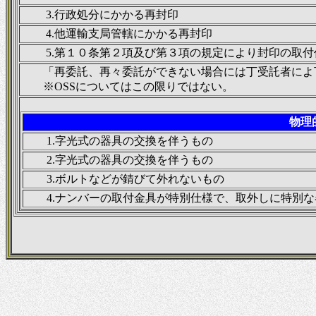
3.行政処分にかかる再封印
4.他運輸支局管轄にかかる再封印
5.第１０条第２項及び第３項の規定により封印の取
「再委託、再々委託ができない場合には丁受託者によ丁
※OSSについてはこの限りではない。
物理
1.
字光式の器具の交換を伴うもの
2.
字光式の器具の交換を伴うもの
3.ボルトなどが錆びて外れないもの
4.
ナンバーの取付金具が特別仕様で、取外しに特別な