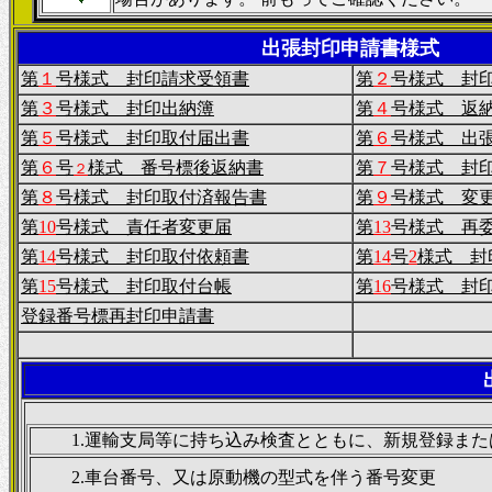
出張封印申請書様式
第
１
号様式 封印請求受領書
第
２
号様式 封
第
３
号様式 封印出納簿
第
４
号様式 返
第
５
号様式 封印取付届出書
第
６
号様式 出
第
６
号
様式 番号標後返納書
第
７
号様式 封
２
第
８
号様式 封印取付済報告書
第
９
号様式 変
第
10
号様式 責任者変更届
第
13
号様式 再
第
14
号様式 封印取付依頼書
第
14
号
2
様式 封
第
15
号様式 封印取付台帳
第
16
号様式 封
登録番号標再封印申請書
1.運輸支局等に持ち込み検査とともに、新規登録また
2.車台番号、又は原動機の型式を伴う番号変更