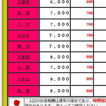
600
久留米
6，０００
筑 後
7，０００
700
八 女
7，０００
700
700
みやま
７，０００
700
柳 川
７，０００
800
大牟田
8，０００
700
小 郡
7，０００
800
うきは
8，０００
朝 倉
8，０００
800
上記の出張報酬は通常の場合であり、
時間指
場合があります。
前もってご確認ください。